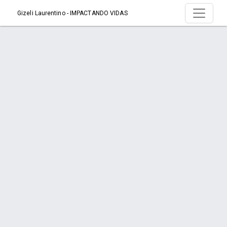
Gizeli Laurentino - IMPACTANDO VIDAS
Serviço > Inalação na Mãos
Início
Serviço